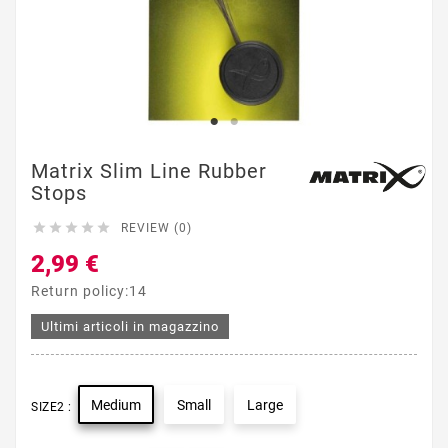
Matrix Slim Line Rubber
Stops





REVIEW (0)
2,99 €
Return policy:14
Ultimi articoli in magazzino
Medium
Small
Large
SIZE2 :