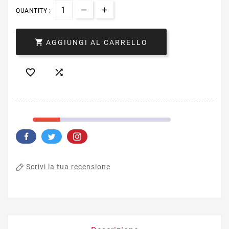
QUANTITY :

AGGIUNGI AL CARRELLO


Scrivi la tua recensione