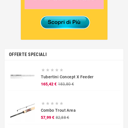
OFFERTE SPECIALI





Tubertini Concept X Feeder
Prezzo
Prezzo
165,42 €
183,80 €
base





Combo Trout Area
Prezzo
Prezzo
57,99 €
82,88 €
base