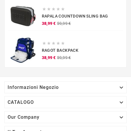





RAPALA COUNTDOWN SLING BAG
Prezzo
Prezzo
38,99 €
59,99 €
base





RAGOT BACKPACK
Prezzo
Prezzo
38,99 €
59,99 €
base

Informazioni Negozio

CATALOGO

Our Company