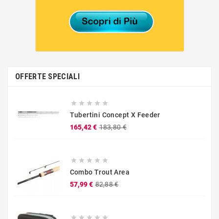
OFFERTE SPECIALI





Tubertini Concept X Feeder
Prezzo
Prezzo
165,42 €
183,80 €
base





Combo Trout Area
Prezzo
Prezzo
57,99 €
82,88 €
base




