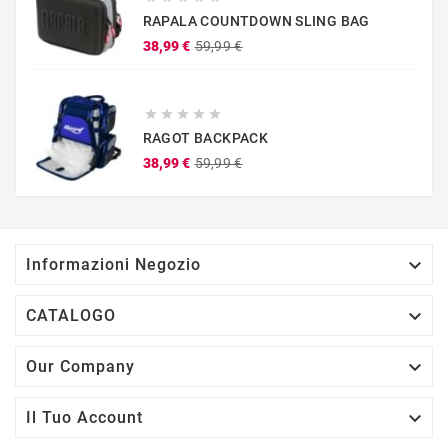
RAPALA COUNTDOWN SLING BAG
Prezzo
Prezzo
38,99 €
59,99 €
base





RAGOT BACKPACK
Prezzo
Prezzo
38,99 €
59,99 €
base

Informazioni Negozio

CATALOGO

Our Company

Il Tuo Account