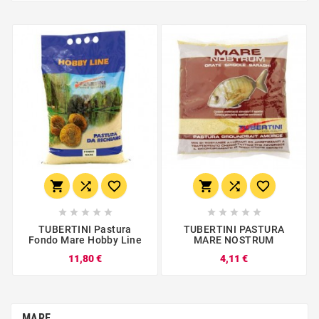
















TUBERTINI Pastura
TUBERTINI PASTURA
Fondo Mare Hobby Line
MARE NOSTRUM
11,80 €
4,11 €
MARE