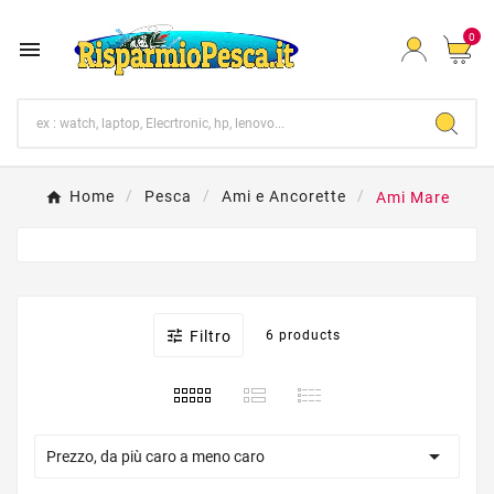
0

Home
Pesca
Ami e Ancorette
Ami Mare

Filtro
6 products

Prezzo, da più caro a meno caro