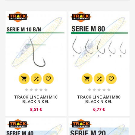
















TRACK LINE AMI M10
TRACK LINE AMI M80
BLACK NIKEL
BLACK NIKEL
8,51 €
6,77 €