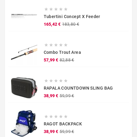





Tubertini Concept X Feeder
Prezzo
Prezzo
165,42 €
183,80 €
base





Combo Trout Area
Prezzo
Prezzo
57,99 €
82,88 €
base





RAPALA COUNTDOWN SLING BAG
Prezzo
Prezzo
38,99 €
59,99 €
base





RAGOT BACKPACK
Prezzo
Prezzo
38,99 €
59,99 €
base