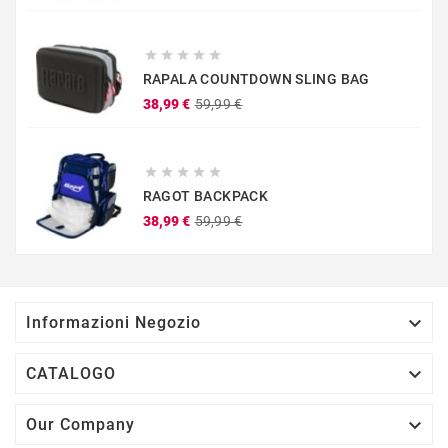
base





RAPALA COUNTDOWN SLING BAG
Prezzo
Prezzo
38,99 €
59,99 €
base





RAGOT BACKPACK
Prezzo
Prezzo
38,99 €
59,99 €
base

Informazioni Negozio

CATALOGO

Our Company