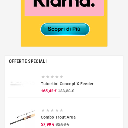
OFFERTE SPECIALI





Tubertini Concept X Feeder
Prezzo
Prezzo
165,42 €
183,80 €
base





Combo Trout Area
Prezzo
Prezzo
57,99 €
82,88 €