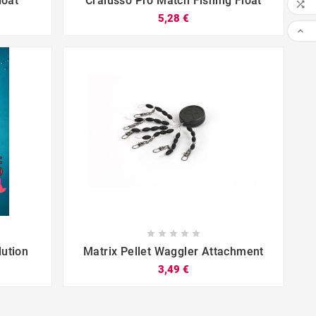
loat
Cralusso Pro Match Fishing Float

5,28 €










ution
Matrix Pellet Waggler Attachment
3,49 €