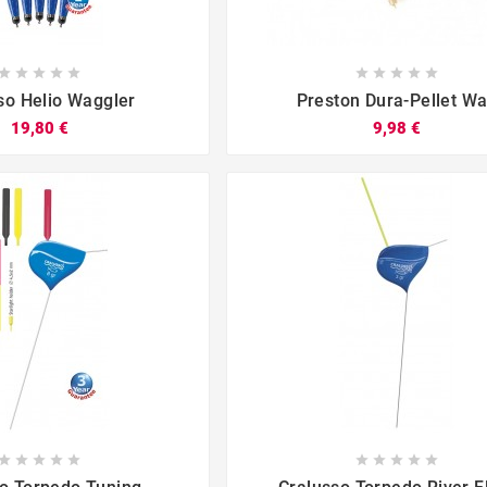

















so Helio Waggler
Preston Dura-Pellet W
19,80 €
9,98 €
















