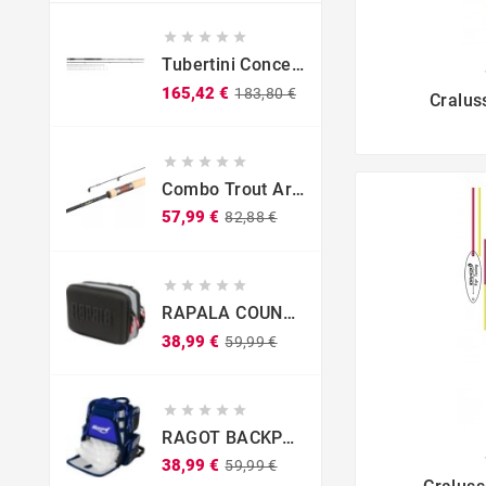





Tubertini Concept X Feeder

Prezzo
Prezzo
165,42 €
183,80 €
Cralus
base





Combo Trout Area
Prezzo
Prezzo
57,99 €
82,88 €
base





RAPALA COUNTDOWN SLING BAG
Prezzo
Prezzo
38,99 €
59,99 €
base





RAGOT BACKPACK
Prezzo
Prezzo
38,99 €
59,99 €

base