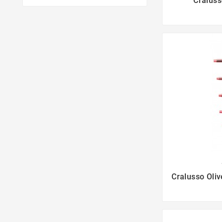
Craluss

Cralusso Oliv