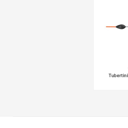

Tubertin