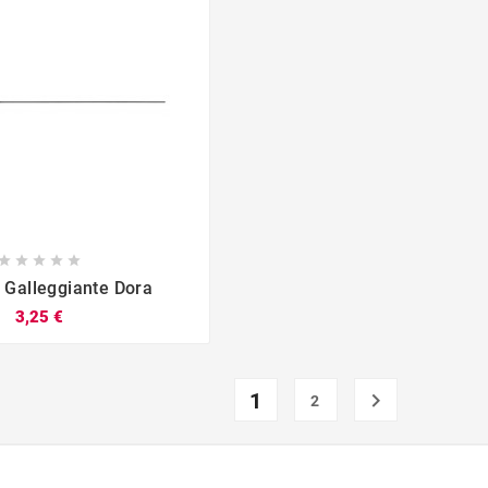








i Galleggiante Dora
3,25 €
1

2