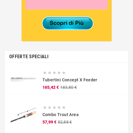
OFFERTE SPECIALI





Tubertini Concept X Feeder
Prezzo
Prezzo
165,42 €
183,80 €
base





Combo Trout Area
Prezzo
Prezzo
57,99 €
82,88 €
base