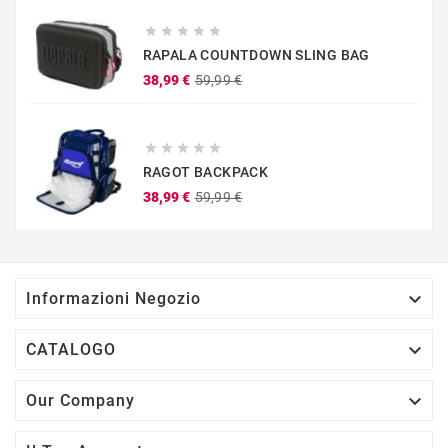





RAPALA COUNTDOWN SLING BAG
Prezzo
Prezzo
38,99 €
59,99 €
base





RAGOT BACKPACK
Prezzo
Prezzo
38,99 €
59,99 €
base

Informazioni Negozio

CATALOGO

Our Company