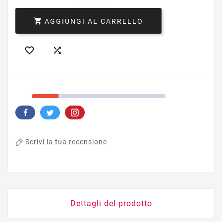

AGGIUNGI AL CARRELLO


Scrivi la tua recensione
Dettagli del prodotto