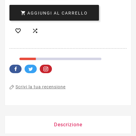

AGGIUNGI AL CARRELLO


Scrivi la tua recensione
Descrizione