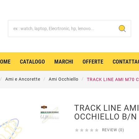
HOME
CATALOGO
MARCHI
OFFERTE
CONTATTA
Ami e Ancorette
Ami Occhiello
TRACK LINE AMI M70 
TRACK LINE AM
OCCHIELLO B/N





REVIEW (0)