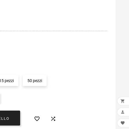
15 pezzi
50 pezzi




ELLO
