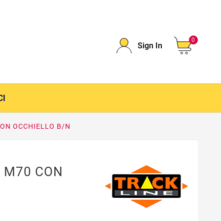
0
Sign In
CI
CON OCCHIELLO B/N
I M70 CON