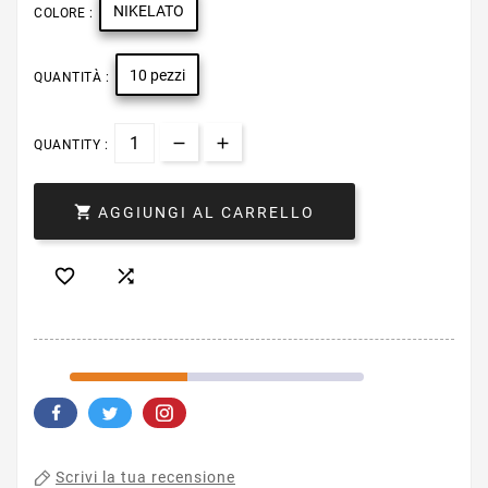
NIKELATO
COLORE :
10 pezzi
QUANTITÀ :
QUANTITY :

AGGIUNGI AL CARRELLO


Scrivi la tua recensione