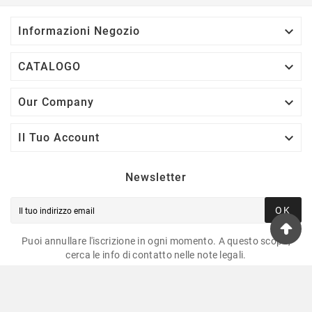

Informazioni Negozio

CATALOGO

Our Company

Il Tuo Account
Newsletter
OK
Puoi annullare l'iscrizione in ogni momento. A questo scopo,
cerca le info di contatto nelle note legali.
© 2025 -Risparmio Pesca Tutti I Diritti Riservati