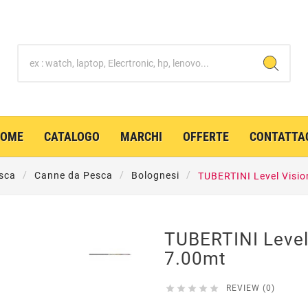
HOME
CATALOGO
MARCHI
OFFERTE
CONTATTA
sca
Canne da Pesca
Bolognesi
TUBERTINI Level Visi
TUBERTINI Level
7.00mt





REVIEW (0)