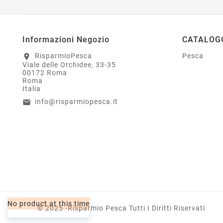
Informazioni Negozio
CATALOG
RisparmioPesca
Pesca
location_on
Viale delle Orchidee, 33-35
00172 Roma
Roma
Italia
info@risparmiopesca.it
email
© 2025 -Risparmio Pesca Tutti I Diritti Riservati