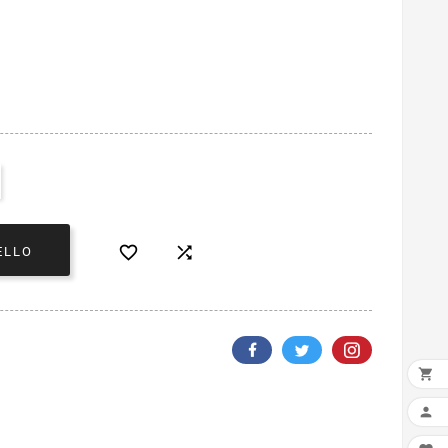


ELLO

