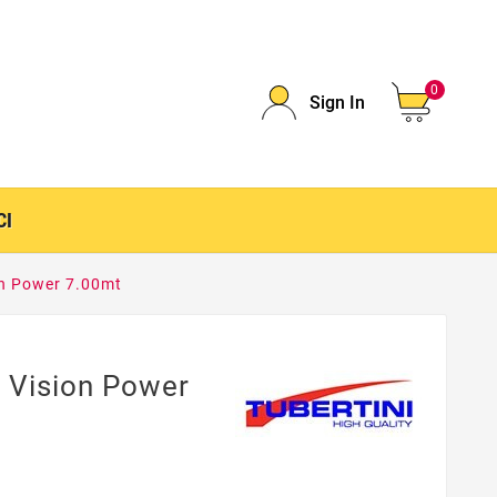
0
Sign In
CI
on Power 7.00mt
 Vision Power