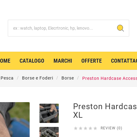
HOME
CATALOGO
MARCHI
OFFERTE
CONTATTA
Pesca
Borse e Foderi
Borse
Preston Hardcase Access
Preston Hardcas
XL





REVIEW (0)