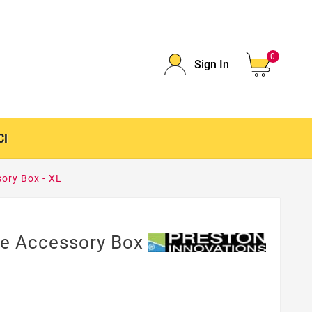
0
Sign In
CI
ory Box - XL
e Accessory Box -