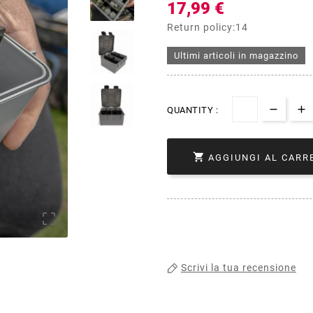
17,99 €
Return policy:14
Ultimi articoli in magazzino
QUANTITY :

AGGIUNGI AL CARR

Scrivi la tua recensione