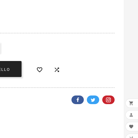


ELLO


