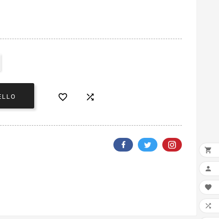


ELLO



