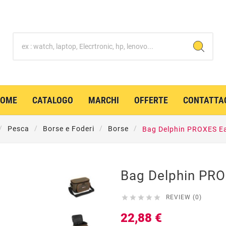
HOME
CATALOGO
MARCHI
OFFERTE
CONTATTA
Pesca
Borse e Foderi
Borse
Bag Delphin PROXES Ea
Bag Delphin PRO





REVIEW (0)
22,88 €