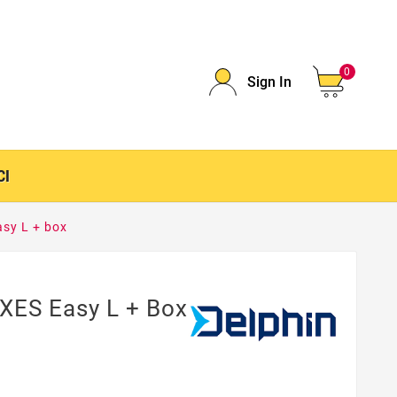
0
Sign In
CI
sy L + box
XES Easy L + Box