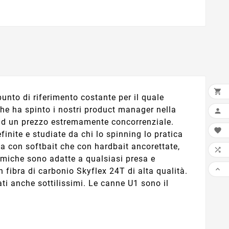

unto di riferimento costante per il quale
he ha spinto i nostri product manager nella

e, ad un prezzo estremamente concorrenziale.

inite e studiate da chi lo spinning lo pratica
a con softbait che con hardbait ancorettate,

omiche sono adatte a qualsiasi presa e

n fibra di carbonio Skyflex 24T di alta qualità.
iati anche sottilissimi. Le canne U1 sono il