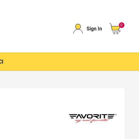
0
Sign In
CI