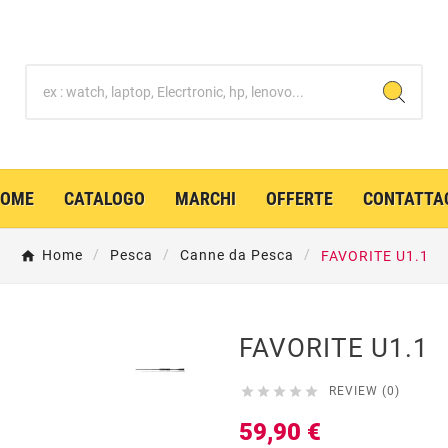
HOME
CATALOGO
MARCHI
OFFERTE
CONTATTA
Home
Pesca
Canne da Pesca
FAVORITE U1.1
FAVORITE U1.1





REVIEW (0)
59,90 €