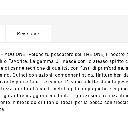
Revisione
1 = YOU ONE. Perché tu pescatore sei THE ONE, il nostro p
hio Favorite. La gamma U1 nasce con lo stesso spirito c
ie di canne tecniche di qualità, con fusti di prim’ordin
ning. Quindi con azioni, componentistica, finiture ben def
orite piace fare. Le canne U1 sono adatte sia alla pesc
trezzi adatti all’uso di metal jig. Le impugnature ergon
 garantire maggior sensibilità. I grezzi sono realizzati i
tente in biossido di titanio, ideali per la pesca con trecc
za.