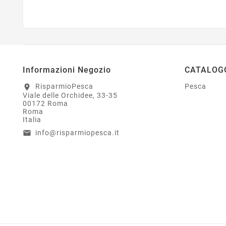
Informazioni Negozio
CATALOG
RisparmioPesca
Pesca
location_on
Viale delle Orchidee, 33-35
00172 Roma
Roma
Italia
info@risparmiopesca.it
email