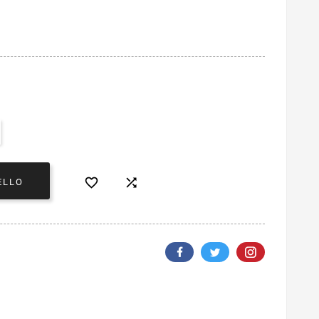


ELLO