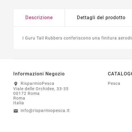
Descrizione
Dettagli del prodotto
I Guru Tail Rubbers conferiscono una finitura aerodi
Informazioni Negozio
CATALOG
RisparmioPesca
Pesca
location_on
Viale delle Orchidee, 33-35
00172 Roma
Roma
Italia
info@risparmiopesca.it
email