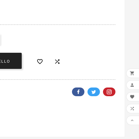


ELLO




