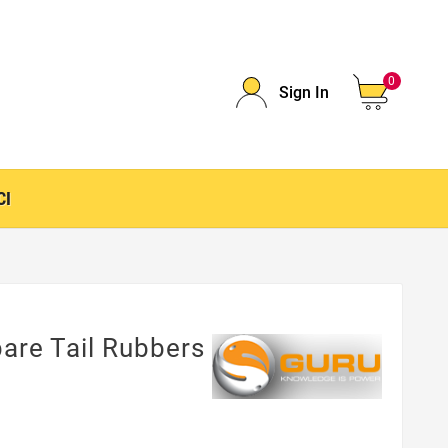
0
Sign In
CI
are Tail Rubbers