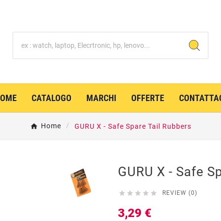
HOME
CATALOGO
MARCHI
OFFERTE
CONTATTA
Home
GURU X - Safe Spare Tail Rubbers
GURU X - Safe Sp





REVIEW (0)
3,29 €