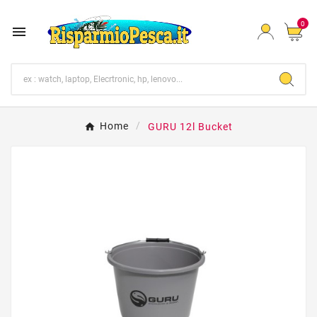
0

Home
GURU 12l Bucket