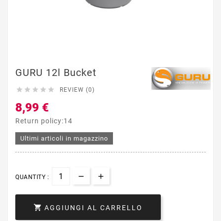
GURU 12l Bucket





REVIEW (0)
8,99 €
Return policy:14
Ultimi articoli in magazzino
QUANTITY :

AGGIUNGI AL CARRELLO