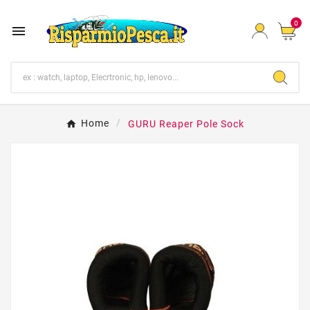
0

Home
GURU Reaper Pole Sock