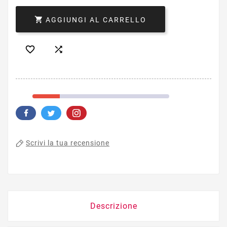

AGGIUNGI AL CARRELLO


Scrivi la tua recensione
Descrizione