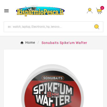
0

Home
Sonubaits Spike'um Wafter