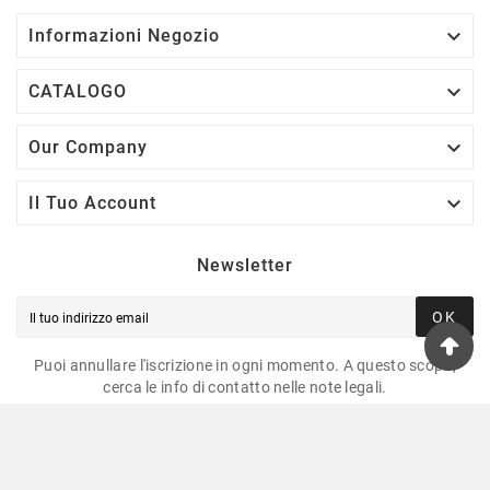

Informazioni Negozio

CATALOGO

Our Company

Il Tuo Account
Newsletter
OK
Puoi annullare l'iscrizione in ogni momento. A questo scopo,
cerca le info di contatto nelle note legali.
© 2025 -Risparmio Pesca Tutti I Diritti Riservati