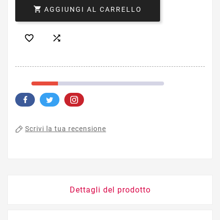

AGGIUNGI AL CARRELLO


Scrivi la tua recensione
Dettagli del prodotto