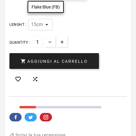
Flake Blue (FB)
LENGHT :
QUANTITY :

AGGIUNGI AL CARRELLO


Scrivi la tua recensione