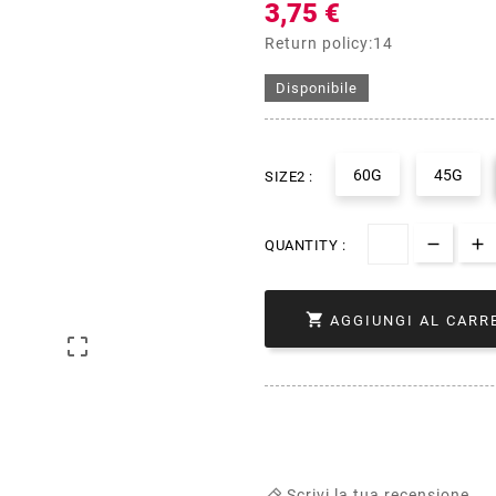
3,75 €
Return policy:14
Disponibile
60G
45G
SIZE2 :
QUANTITY :

AGGIUNGI AL CARR

Scrivi la tua recensione