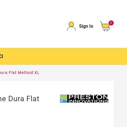
0
Sign In
CI
 Dura Flat Method XL
ne Dura Flat