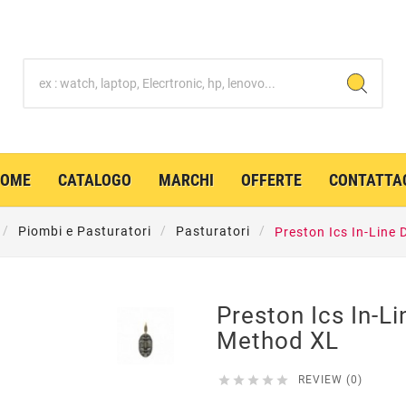
HOME
CATALOGO
MARCHI
OFFERTE
CONTATTA
Piombi e Pasturatori
Pasturatori
Preston Ics In-Line
Preston Ics In-Li
Method XL





REVIEW (0)