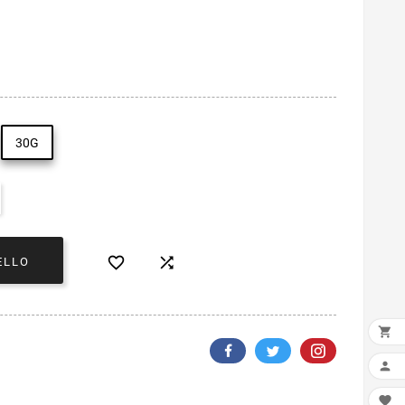
30G


ELLO


