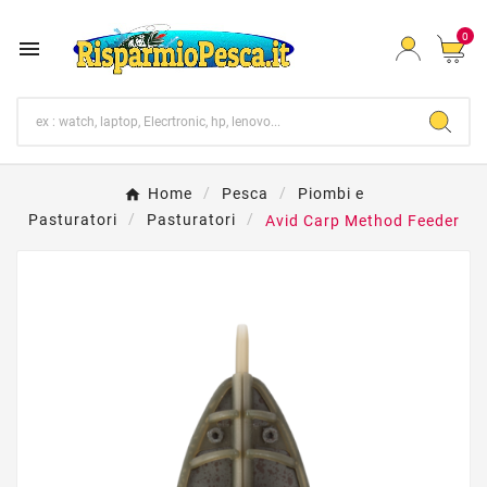
0

Home
Pesca
Piombi e
Pasturatori
Pasturatori
Avid Carp Method Feeder