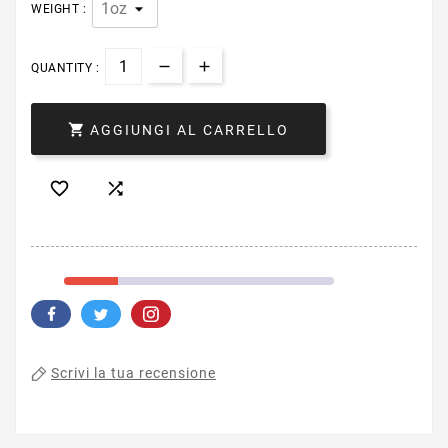
WEIGHT :
QUANTITY :

AGGIUNGI AL CARRELLO


Scrivi la tua recensione