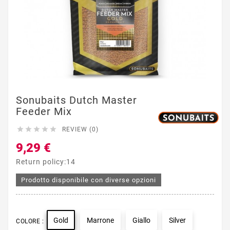
Sonubaits Dutch Master
Feeder Mix





REVIEW (0)
9,29 €
Return policy:14
Prodotto disponibile con diverse opzioni
Gold
Marrone
Giallo
Silver
COLORE :