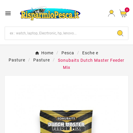
0

Home
Pesca
Esche e
Pasture
Pasture
Sonubaits Dutch Master Feeder
Mix