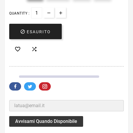
QUANTITY :

ESAURITO


Avvisami Quando Disponibile