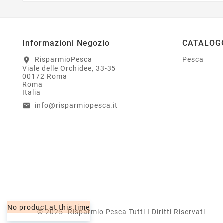
Informazioni Negozio
CATALOG
RisparmioPesca
Pesca
location_on
Viale delle Orchidee, 33-35
00172 Roma
Roma
Italia
info@risparmiopesca.it
email
No product at this time
© 2025 -Risparmio Pesca Tutti I Diritti Riservati