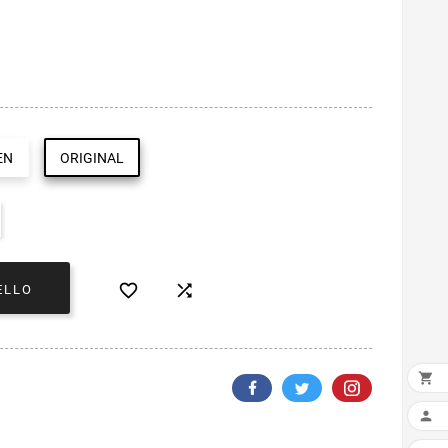
EN
ORIGINAL


ELLO

