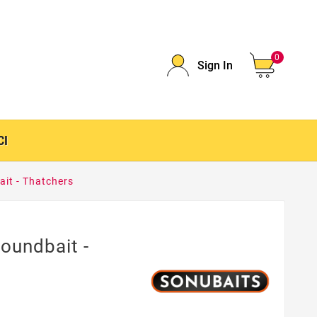
0
Sign In
CI
it - Thatchers
oundbait -