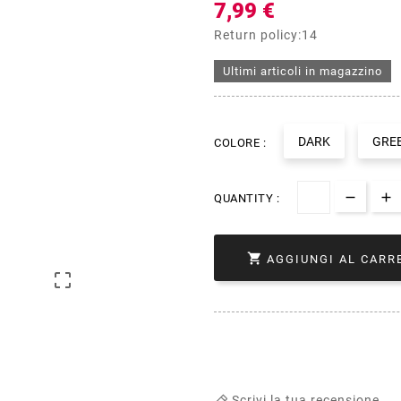
7,99 €
Return policy:14
Ultimi articoli in magazzino
DARK
GRE
COLORE :
QUANTITY :

AGGIUNGI AL CARR

Scrivi la tua recensione