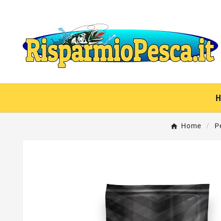
Home
P