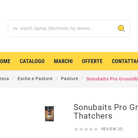
HOME
CATALOGO
MARCHI
OFFERTE
CONTATTA
esca
Esche e Pasture
Pasture
Sonubaits Pro Groundba
Sonubaits Pro Gr
Thatchers





REVIEW (0)