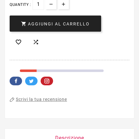
QUANTITY :

AGGIUNGI AL CARRELLO


Scrivi la tua recensione
Descrizione