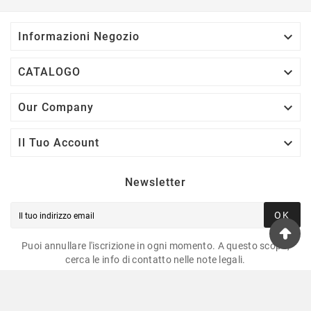

Informazioni Negozio

CATALOGO

Our Company

Il Tuo Account
Newsletter
OK
Puoi annullare l'iscrizione in ogni momento. A questo scopo,
cerca le info di contatto nelle note legali.
© 2025 -Risparmio Pesca Tutti I Diritti Riservati