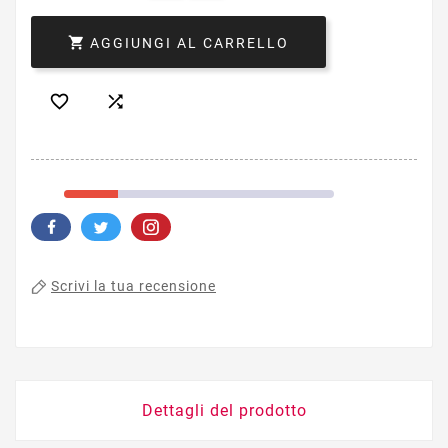

AGGIUNGI AL CARRELLO


Scrivi la tua recensione
Dettagli del prodotto