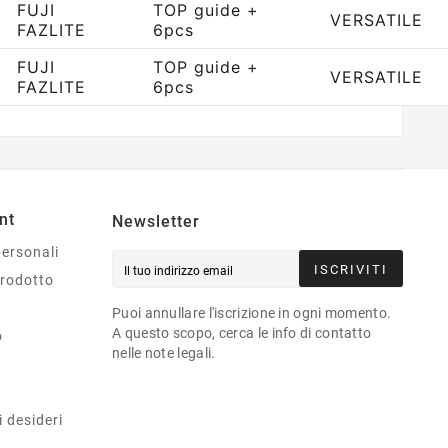
FUJI
TOP guide +
VERSATILE
FAZLITE
6pcs
FUJI
TOP guide +
VERSATILE
FAZLITE
6pcs
nt
Newsletter
personali
ISCRIVITI
prodotto
Puoi annullare l'iscrizione in ogni momento.
A questo scopo, cerca le info di contatto
o
nelle note legali.
i desideri