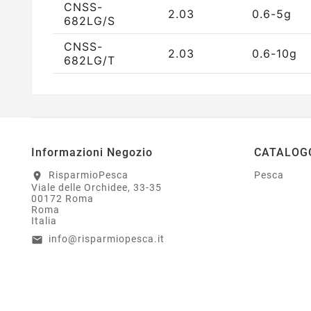
CNSS-
2.03
0.6-5g
682LG/S
CNSS-
2.03
0.6-10g
682LG/T
Informazioni Negozio
CATALOG
RisparmioPesca
Pesca
location_on
Viale delle Orchidee, 33-35
00172 Roma
Roma
Italia
info@risparmiopesca.it
email