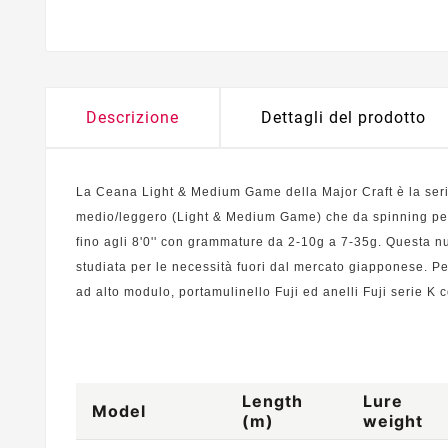
Descrizione
Dettagli del prodotto
La Ceana Light & Medium Game della Major Craft è la ser
medio/leggero (Light & Medium Game) che da spinning pesa
fino agli 8'0'' con grammature da 2-10g a 7-35g. Questa n
studiata per le necessità fuori dal mercato giapponese. Per
ad alto modulo, portamulinello Fuji ed anelli Fuji serie K c
Length
Lure
Model
(m)
weight