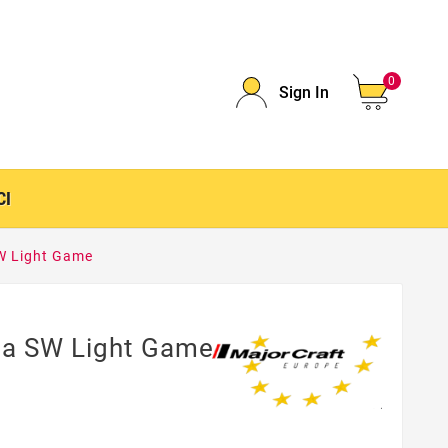
0
Sign In
CI
W Light Game
na SW Light Game