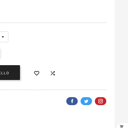


ELLO
