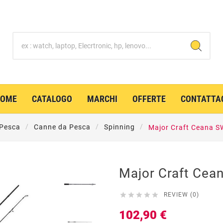
HOME
CATALOGO
MARCHI
OFFERTE
CONTATTA
Pesca
Canne da Pesca
Spinning
Major Craft Ceana S
Major Craft Cea





REVIEW (0)
102,90 €