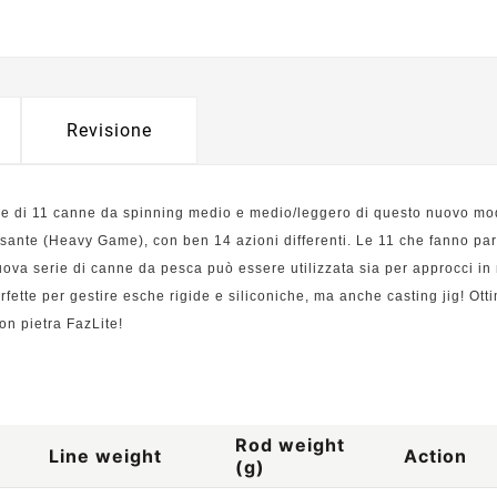
Revisione
ie di 11 canne da spinning medio e medio/leggero di questo nuovo mo
nte (Heavy Game), con ben 14 azioni differenti. Le 11 che fanno par
uova serie di canne da pesca può essere utilizzata sia per approcci i
fette per gestire esche rigide e siliconiche, ma anche casting jig! Ott
on pietra FazLite!
Rod weight
Line weight
Action
(g)