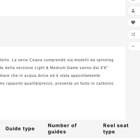




dello. La serie Ceana comprende sia modelli da spinning
te della versione Light & Medium Game vanno dai 6'6''
n mare che in acqua dolce ed è stata appositamente
imo rapporto qualità/prezzo, presenta un fusto in carbonio
Number of
Reel seat
Guide type
guides
type