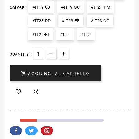
#IT19-08
#IT19-GC
#IT21-PM
COLORE :
#IT23-DD
#IT23-FF
#IT23-GC
#IT23-PI
#LT3
#LT5
QUANTITY :

AGGIUNGI AL CARRELLO

