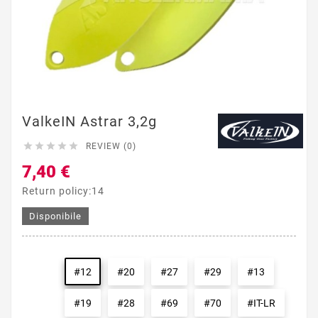
ValkeIN Astrar 3,2g





REVIEW (0)
7,40 €
Return policy:14
Disponibile
#12
#20
#27
#29
#13
#19
#28
#69
#70
#IT-LR