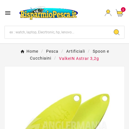
0

Home
Pesca
Artificiali
Spoon e
Cucchiaini
ValkeIN Astrar 3,2g